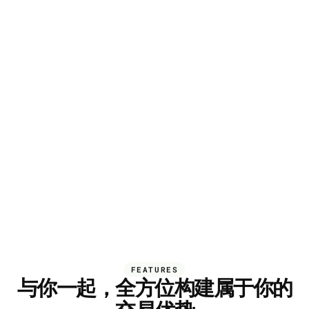
"
我们都是新进股市的小白。真的啥都不太明白，所以能找到你
种真心愿意教学的很难得，毕竟这个市场太多骗子了。其实真
很详尽很有规划，J人非常喜欢大佬的风格。感觉继续学习就能
看懂了，谢谢大佬愿意每天长期更新
FEATURES
与你一起，全方位构建属于你的