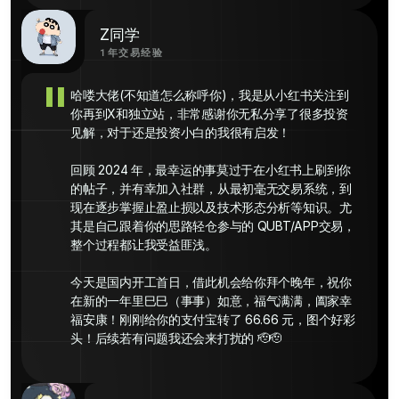
Z同学
1年交易经验
"
哈喽大佬(不知道怎么称呼你)，我是从小红书关注到
你再到X和独立站，非常感谢你无私分享了很多投资
见解，对于还是投资小白的我很有启发！

回顾 2024 年，最幸运的事莫过于在小红书上刷到你
的帖子，并有幸加入社群，从最初毫无交易系统，到
现在逐步掌握止盈止损以及技术形态分析等知识。尤
其是自己跟着你的思路轻仓参与的 QUBT/APP交易，
整个过程都让我受益匪浅。

今天是国内开工首日，借此机会给你拜个晚年，祝你
在新的一年里巳巳（事事）如意，福气满满，阖家幸
福安康！刚刚给你的支付宝转了 66.66 元，图个好彩
头！后续若有问题我还会来打扰的 🫡🫡